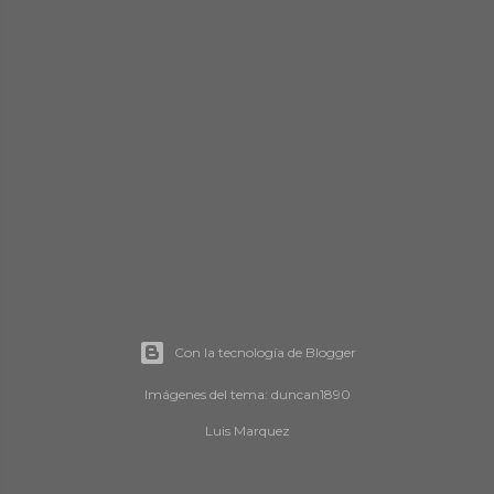
d
a
s
Con la tecnología de Blogger
Imágenes del tema:
duncan1890
Luis Marquez