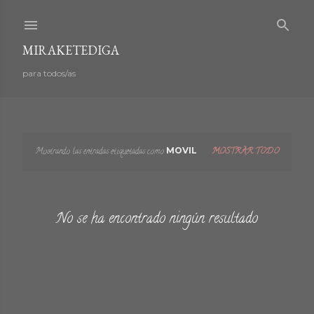
Ir al contenido principal
MIRAKETEDIGA
para todos/as
Mostrando las entradas etiquetadas como
MOVIL
MOSTRAR TODO
E
n
No se ha encontrado ningún resultado
t
r
a