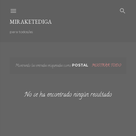
Ir al contenido principal
MIRAKETEDIGA
para todos/as
Mostrando las entradas etiquetadas como
POSTAL
MOSTRAR TODO
E
n
No se ha encontrado ningún resultado
t
r
a