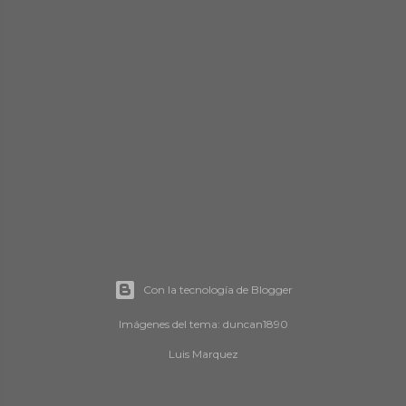
d
a
s
Con la tecnología de Blogger
Imágenes del tema:
duncan1890
Luis Marquez