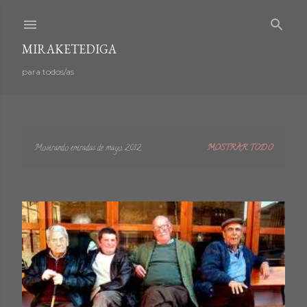
Ir al contenido principal
MIRAKETEDIGA
para todos/as
Mostrando entradas de mayo, 2012
MOSTRAR TODO
E
n
t
r
a