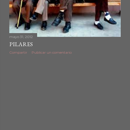
d
a
s
mayo 31, 2012
PILARES
Compartir
Publicar un comentario