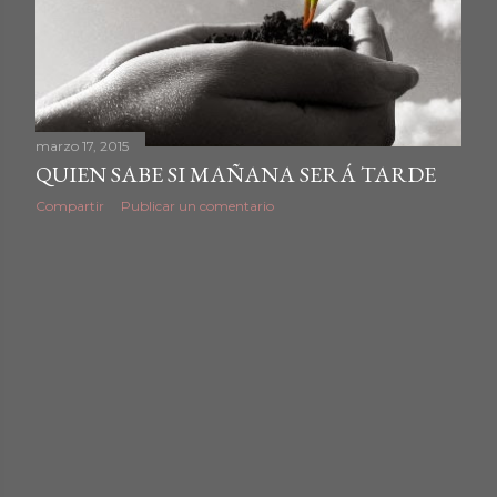
d
a
s
marzo 17, 2015
QUIEN SABE SI MAÑANA SERÁ TARDE
Compartir
Publicar un comentario