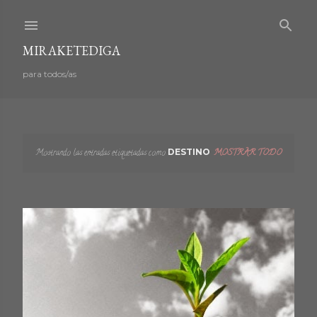
Ir al contenido principal
MIRAKETEDIGA
para todos/as
Mostrando las entradas etiquetadas como
DESTINO
MOSTRAR TODO
E
n
t
r
a