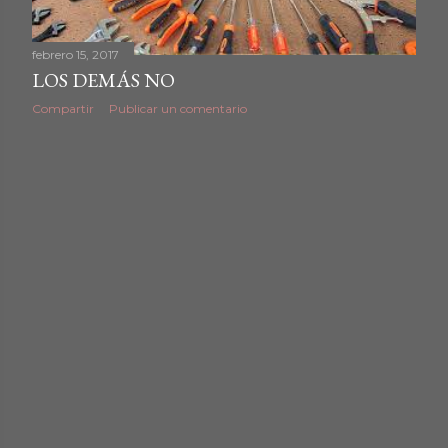
d
febrero 15, 2017
a
LOS DEMÁS NO
s
Compartir
Publicar un comentario