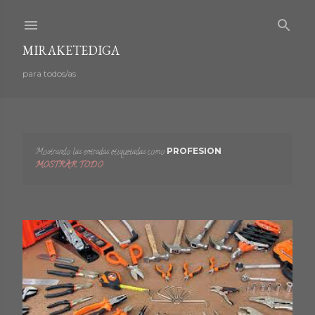
Ir al contenido principal
MIRAKETEDIGA
para todos/as
Mostrando las entradas etiquetadas como
PROFESION
E
MOSTRAR TODO
n
t
r
a