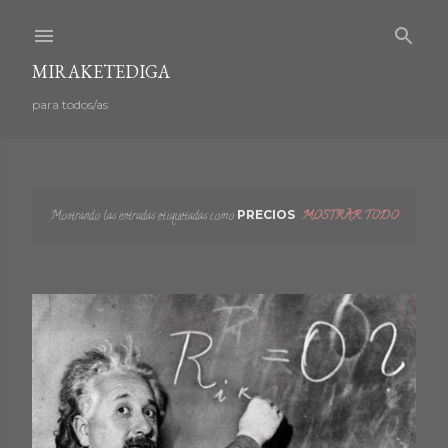
Ir al contenido principal
MIRAKETEDIGA
para todos/as
Mostrando las entradas etiquetadas como
PRECIOS
MOSTRAR TODO
E
n
t
r
a