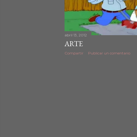
d
a
s
abril 13, 2012
ARTE
Compartir
Publicar un comentario