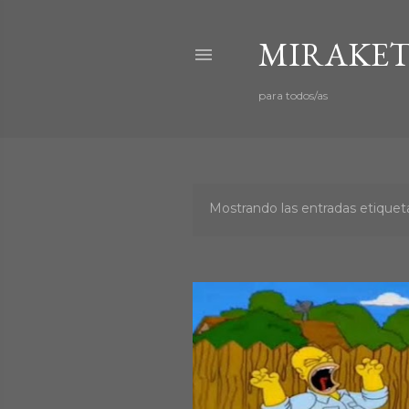
MIRAKET
para todos/as
Mostrando las entradas etiqu
E
n
t
r
a