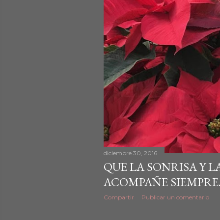
d
a
s
diciembre 30, 2016
QUE LA SONRISA Y L
ACOMPAÑE SIEMPRE
Compartir
Publicar un comentario