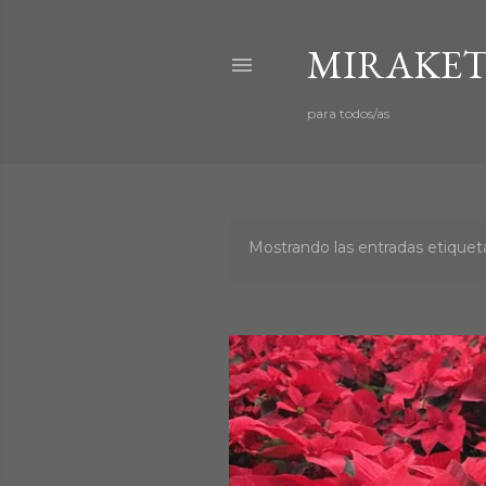
MIRAKET
para todos/as
Mostrando las entradas etiqu
E
n
t
r
a