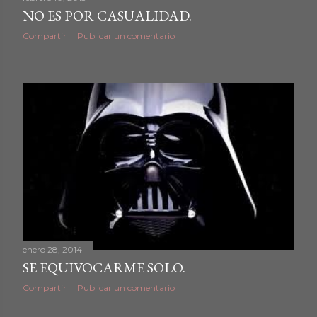
NO ES POR CASUALIDAD.
Compartir
Publicar un comentario
enero 28, 2014
SE EQUIVOCARME SOLO.
Compartir
Publicar un comentario