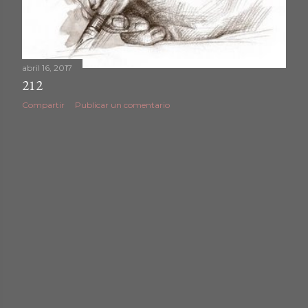
d
a
abril 16, 2017
s
212
Compartir
Publicar un comentario