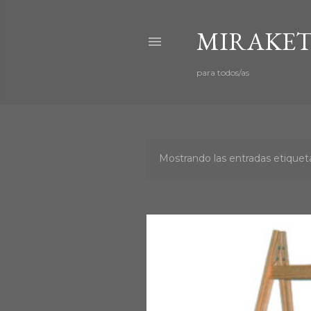
MIRAKET
para todos/as
Mostrando las entradas etiqu
E
n
t
r
a