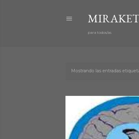
MIRAKET
para todos/as
Mostrando las entradas etiqu
E
n
t
r
a