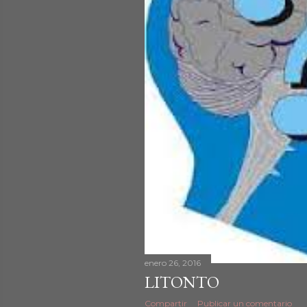
d
a
s
enero 26, 2016
LITONTO
Compartir
Publicar un comentario