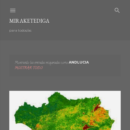
Ir al contenido principal
MIRAKETEDIGA
para todos/as
Mostrando las entradas etiquetadas como
ANDLUCIA
E
MOSTRAR TODO
n
t
r
a