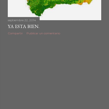
d
a
septiembre 22, 2014
YA ESTA BIEN.
s
Compartir
Publicar un comentario