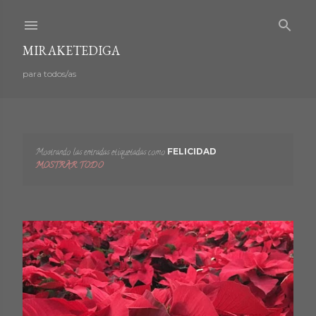
Ir al contenido principal
MIRAKETEDIGA
para todos/as
Mostrando las entradas etiquetadas como
FELICIDAD
E
MOSTRAR TODO
n
t
r
a