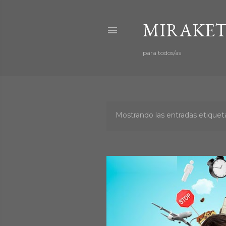
MIRAKET
para todos/as
Mostrando las entradas etiqu
E
n
t
r
a