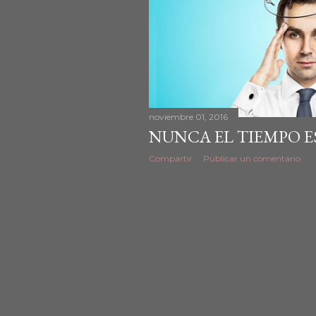
d
a
s
noviembre 01, 2016
NUNCA EL TIEMPO E
Compartir
Publicar un comentario