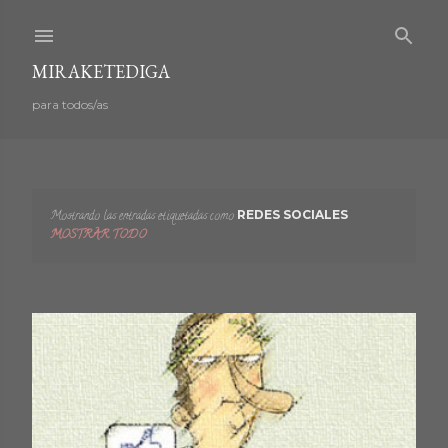
Ir al contenido principal
MIRAKETEDIGA
para todos/as
Mostrando las entradas etiquetadas como
REDES SOCIALES
E
MOSTRAR TODO
n
t
r
a