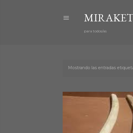
MIRAKET
para todos/as
Mostrando las entradas etiqu
E
n
t
r
a