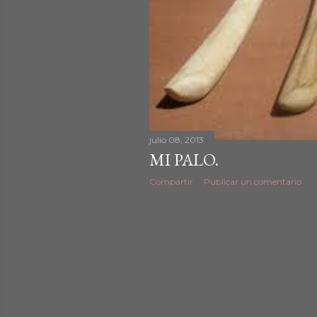
d
a
s
julio 08, 2013
MI PALO.
Compartir
Publicar un comentario