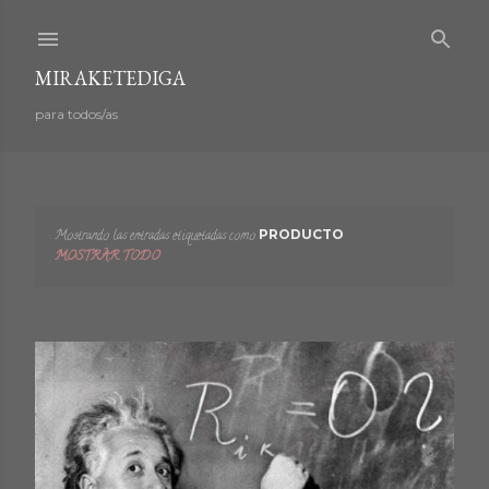
Ir al contenido principal
MIRAKETEDIGA
para todos/as
Mostrando las entradas etiquetadas como
PRODUCTO
E
MOSTRAR TODO
n
t
r
a