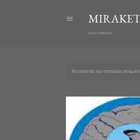
MIRAKET
para todos/as
Mostrando las entradas etiqu
E
n
t
r
a