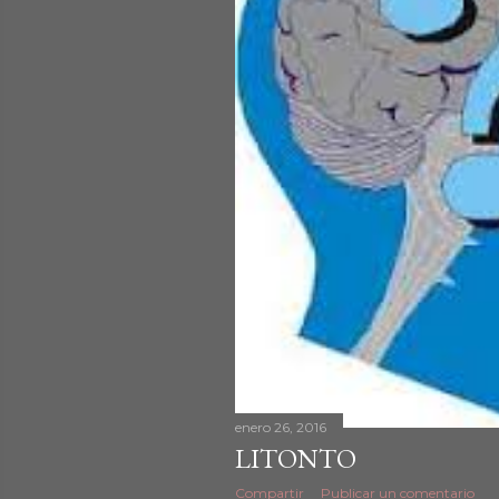
d
a
s
enero 26, 2016
LITONTO
Compartir
Publicar un comentario