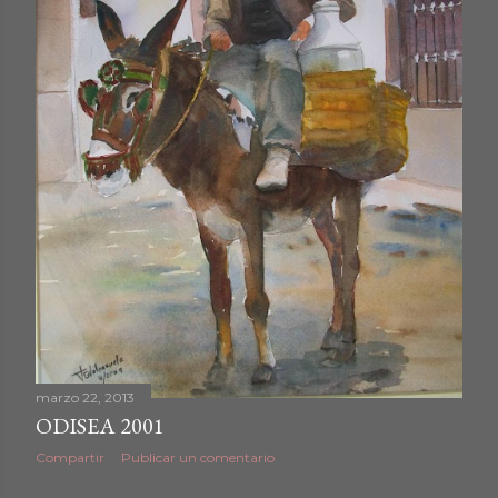
d
a
s
marzo 22, 2013
ODISEA 2001
Compartir
Publicar un comentario