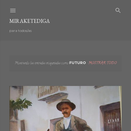
Ir al contenido principal
MIRAKETEDIGA
para todos/as
Mostrando las entradas etiquetadas como
FUTURO
MOSTRAR TODO
E
n
t
r
a