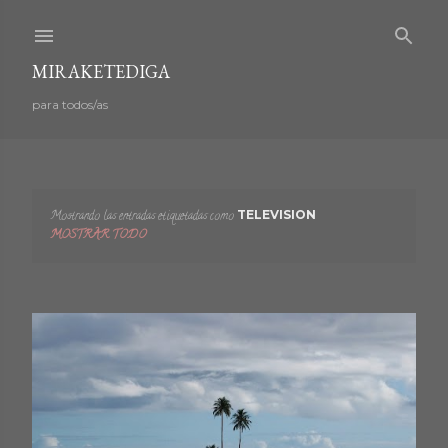
Ir al contenido principal
MIRAKETEDIGA
para todos/as
Mostrando las entradas etiquetadas como
TELEVISION
E
MOSTRAR TODO
n
t
r
a