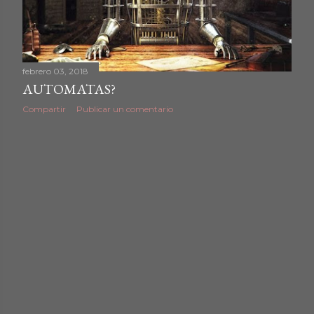
d
a
febrero 03, 2018
s
AUTOMATAS?
Compartir
Publicar un comentario