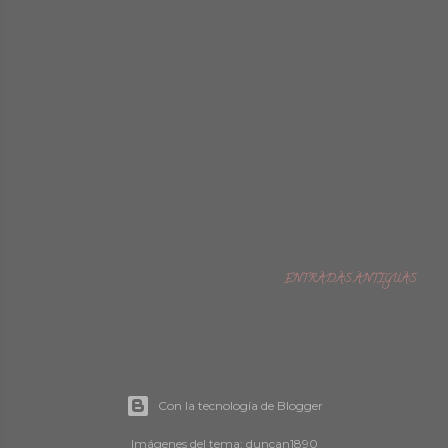
ENTRADAS ANTIGUAS
Con la tecnología de Blogger
Imágenes del tema:
duncan1890