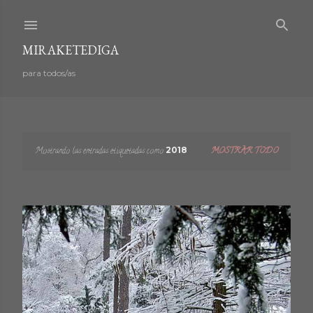
Ir al contenido principal
MIRAKETEDIGA
para todos/as
Mostrando las entradas etiquetadas como
2018
MOSTRAR TODO
E
n
t
r
a