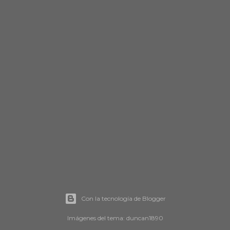
Con la tecnología de Blogger
Imágenes del tema:
duncan1890