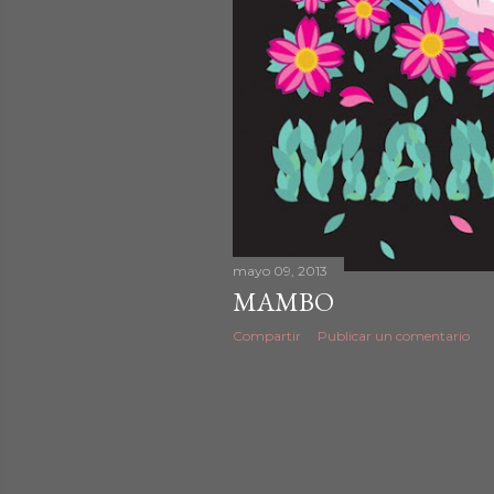
d
a
s
mayo 09, 2013
MAMBO
Compartir
Publicar un comentario