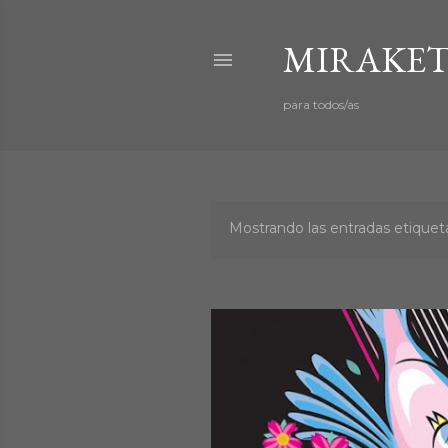
MIRAKET
para todos/as
Mostrando las entradas etiqu
E
n
t
r
a