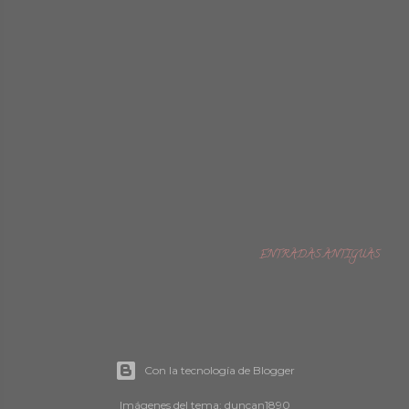
ENTRADAS ANTIGUAS
Con la tecnología de Blogger
Imágenes del tema:
duncan1890