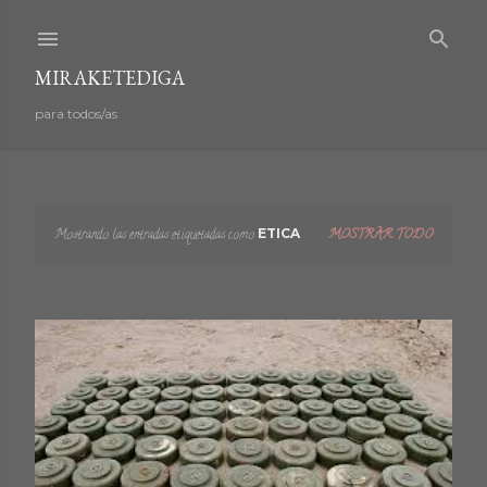
Ir al contenido principal
MIRAKETEDIGA
para todos/as
Mostrando las entradas etiquetadas como
ETICA
MOSTRAR TODO
E
n
t
r
a