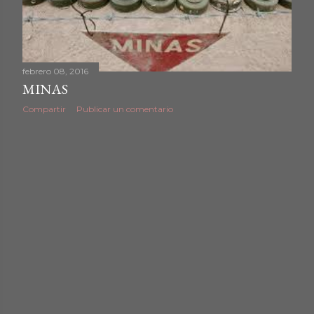
d
a
febrero 08, 2016
s
MINAS
Compartir
Publicar un comentario