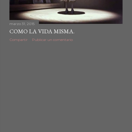
d
a
marzo 31, 2015
COMO LA VIDA MISMA.
s
Compartir
Publicar un comentario