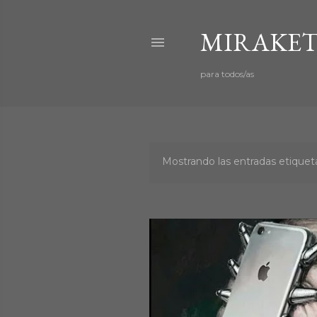
MIRAKET
para todos/as
Mostrando las entradas etiqu
E
n
t
r
a