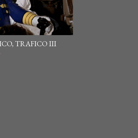
O, TRAFICO III
o