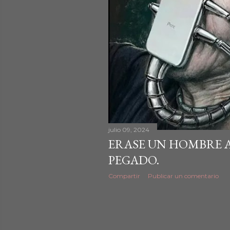
d
a
s
julio 09, 2024
ERASE UN HOMBRE 
PEGADO.
Compartir
Publicar un comentario