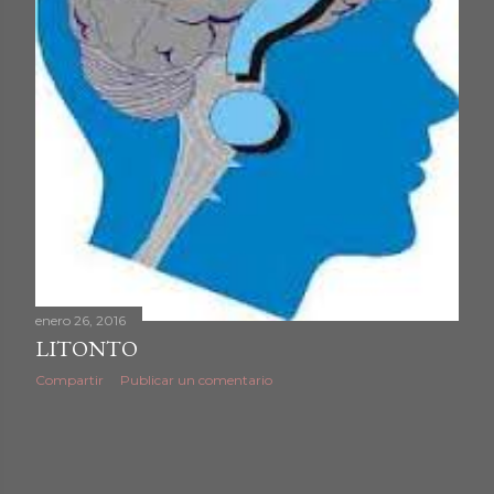
d
a
s
enero 26, 2016
LITONTO
Compartir
Publicar un comentario