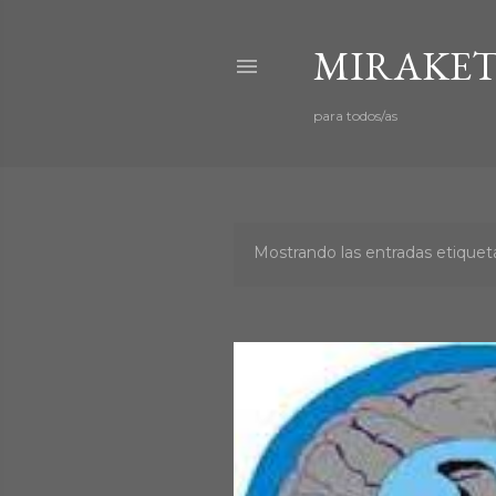
MIRAKET
para todos/as
Mostrando las entradas etiqu
E
n
t
r
a