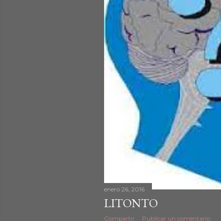
d
a
s
enero 26, 2016
LITONTO
Compartir
Publicar un comentario