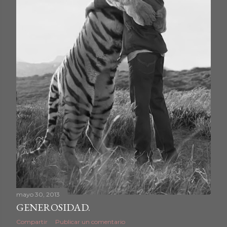
d
a
s
mayo 30, 2013
GENEROSIDAD.
Compartir
Publicar un comentario