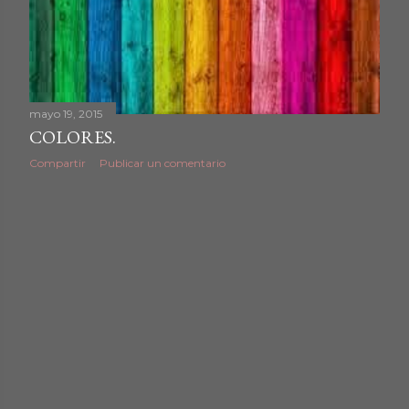
d
a
s
mayo 19, 2015
COLORES.
Compartir
Publicar un comentario