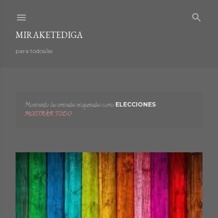
Ir al contenido principal
MIRAKETEDIGA
para todos/as
Mostrando las entradas etiquetadas como
ELECCIONES
E
MOSTRAR TODO
n
t
r
a