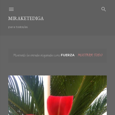
Ir al contenido principal
MIRAKETEDIGA
para todos/as
Mostrando las entradas etiquetadas como
FUERZA
MOSTRAR TODO
E
n
t
r
a