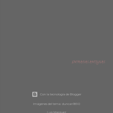
ENTRADAS ANTIGUAS
Con la tecnología de Blogger
Imágenes del tema:
duncan1890
Luis Marquez