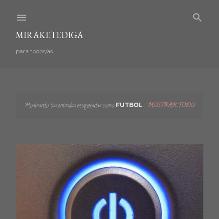
Ir al contenido principal
MIRAKETEDIGA
para todos/as
Mostrando las entradas etiquetadas como
FUTBOL
MOSTRAR TODO
E
n
t
r
a