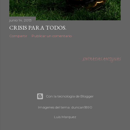
junio 14, 2013
CRISIS PARA TODOS.
Compartir
Publicar un comentario
ENTRADAS ANTIGUAS
Con la tecnología de Blogger
Imágenes del tema:
duncan1890
Luis Marquez