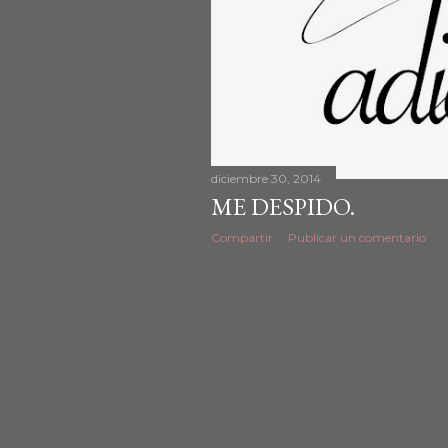
d
a
s
diciembre 30, 2014
ME DESPIDO.
Compartir
Publicar un comentario