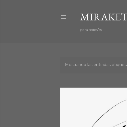
MIRAKET
para todos/as
Mostrando las entradas etiqu
E
n
t
r
a