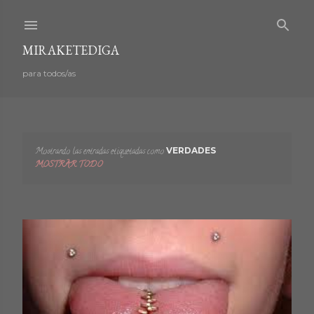
Ir al contenido principal
MIRAKETEDIGA
para todos/as
Mostrando las entradas etiquetadas como
VERDADES
E
MOSTRAR TODO
n
t
r
a