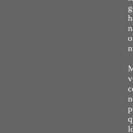
g
h
n
o
n
v
c
n
p
q
l