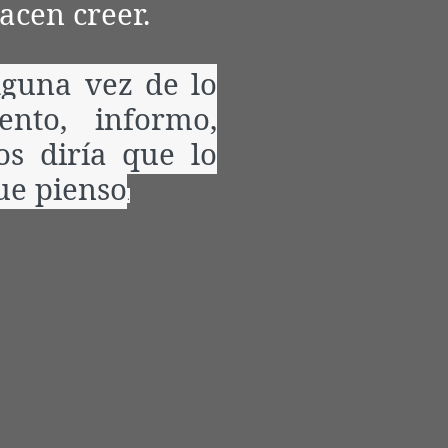
acen creer.
lguna vez de lo
ento, informo,
os diría que lo
que pienso
.