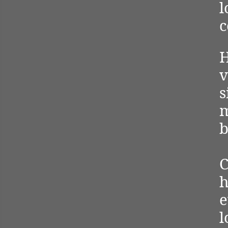
c
v
s
m
b
C
h
e