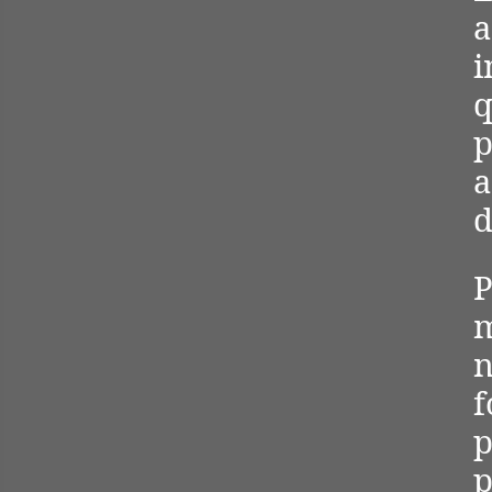
i
p
d
P
m
f
p