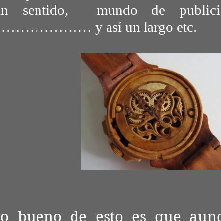
in sentido, mundo de public
………………… y
así
un largo etc.
o bueno de esto es que aunq