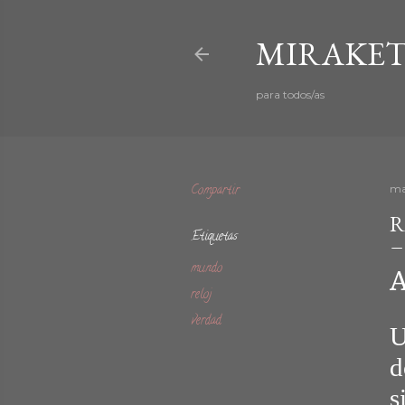
MIRAKET
para todos/as
Compartir
ma
R
Etiquetas
mundo
A
reloj
verdad
U
d
s