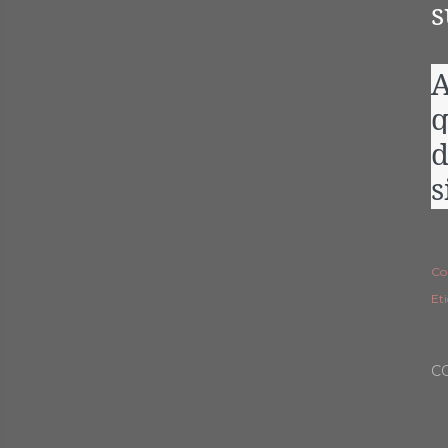
s
A
q
d
s
Co
Et
C