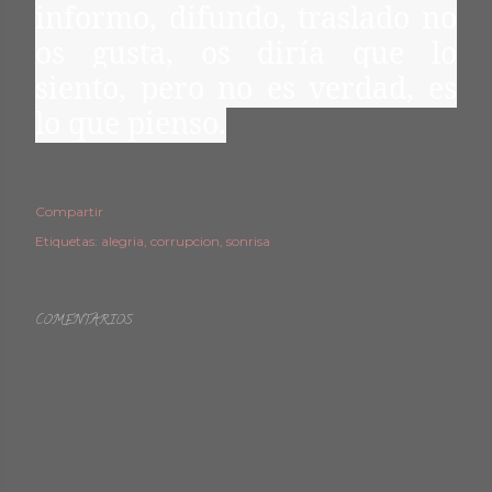
informo, difundo, traslado no
os gusta, os diría que lo
siento, pero no es verdad, es
lo que pienso.
Compartir
Etiquetas:
alegria
corrupcion
sonrisa
COMENTARIOS