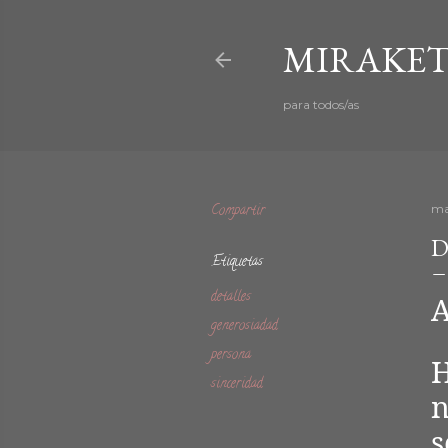
MIRAKET
para todos/as
Compartir
ma
D
Etiquetas
detalles
A
generosiadad
persona
H
sinceridad