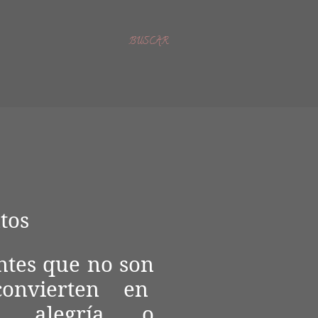
BUSCAR
tos
ntes que no son
onvierten en
en alegría o