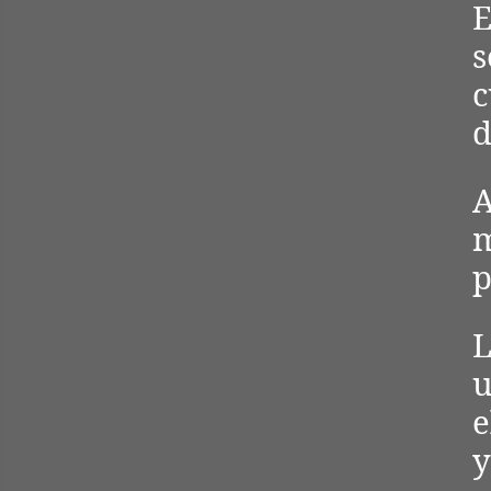
E
s
c
d
A
m
p
L
e
y