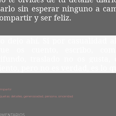
arlo sin esperar ninguno a cam
ompartir y ser feliz.
o dejo ahí. Si por casualidad a
ue os cuento, escribo, com
ifundo, traslado no os gusta, 
iento, pero no es verdad, es lo q
mpartir
iquetas:
detalles
generosiadad
persona
sinceridad
OMENTARIOS