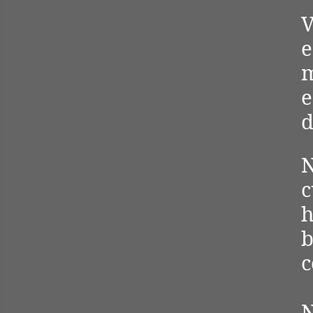
V
e
m
e
d
N
c
h
b
c
N