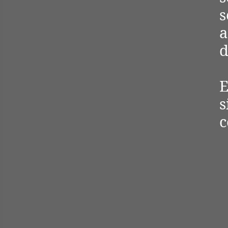
a
d
E
s
c