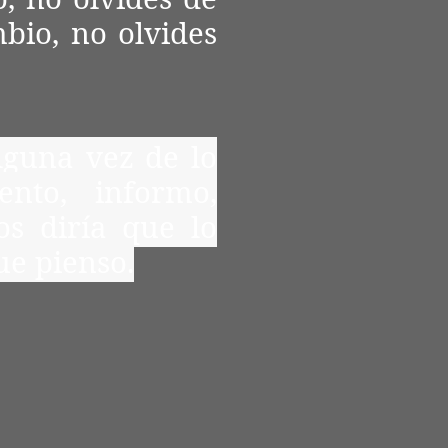
bio, no olvides
lguna vez de lo
ento, informo,
os diría que lo
ue pienso.