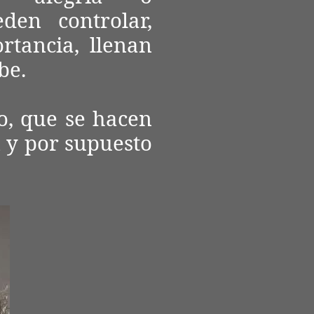
en controlar,
rtancia, llenan
be.
o, que se hacen
n y por supuesto