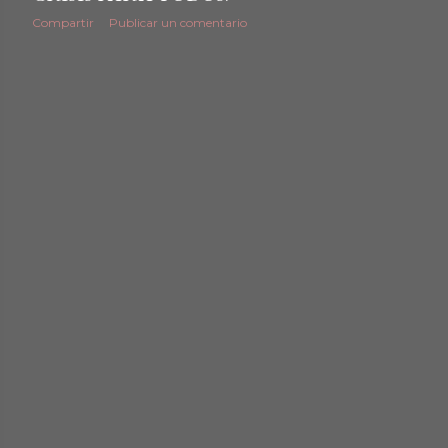
d
Compartir
Publicar un comentario
a
s