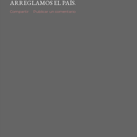
ARREGLAMOS EL PAÍS.
d
Compartir
Publicar un comentario
a
s