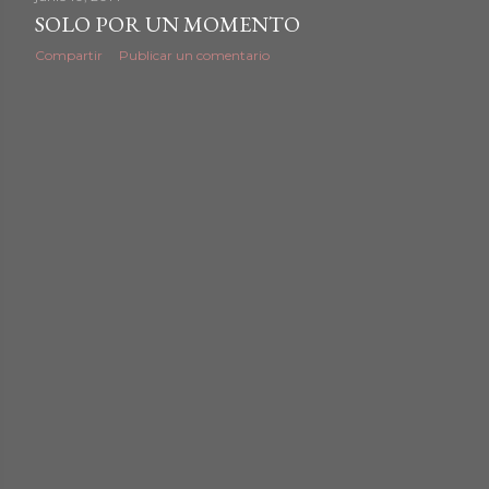
d
SOLO POR UN MOMENTO
Compartir
Publicar un comentario
a
s