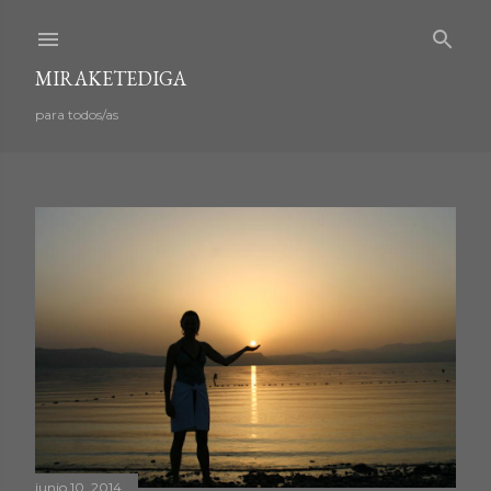
Ir al contenido principal
MIRAKETEDIGA
para todos/as
E
n
t
r
a
junio 10, 2014